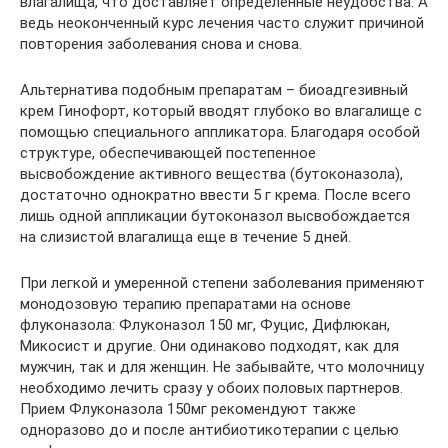
влагалища, что доставляет определенные неудобства. А
ведь неоконченный курс лечения часто служит причиной
повторения заболевания снова и снова.
Альтернатива подобным препаратам – биоадгезивный
крем Гинофорт, который вводят глубоко во влагалище с
помощью специального аппликатора. Благодаря особой
структуре, обеспечивающей постепенное
высвобождение активного вещества (бутоконазола),
достаточно однократно ввести 5 г крема. После всего
лишь одной аппликации бутоконазол высвобождается
на слизистой влагалища еще в течение 5 дней.
При легкой и умеренной степени заболевания применяют
монодозовую терапию препаратами на основе
флуконазола: Флуконазол 150 мг, Фуцис, Дифлюкан,
Микосист и другие. Они одинаково подходят, как для
мужчин, так и для женщин. Не забывайте, что молочницу
необходимо лечить сразу у обоих половых партнеров.
Прием Флуконазола 150мг рекомендуют также
одноразово до и после антибиотикотерапии с целью