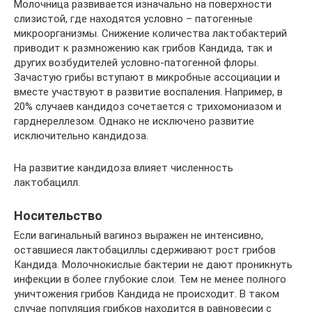
Молочница развивается изначально на поверхности
слизистой, где находятся условно – патогенные
микроорганизмы. Снижение количества лактобактерий
приводит к размножению как грибов Кандида, так и
других возбудителей условно-патогенной флоры.
Зачастую грибы вступают в микробные ассоциации и
вместе участвуют в развитие воспаления. Например, в
20% случаев кандидоз сочетается с трихомониазом и
гарднереллезом. Однако не исключено развитие
исключительно кандидоза.
На развитие кандидоза влияет численность
лактобацилл.
Носительство
Если вагинальный вагиноз выражен не интенсивно,
оставшиеся лактобациллы сдерживают рост грибов
Кандида. Молочнокислые бактерии не дают проникнуть
инфекции в более глубокие слои. Тем не менее полного
уничтожения грибов Кандида не происходит. В таком
случае популяция грибков находится в равновесии с