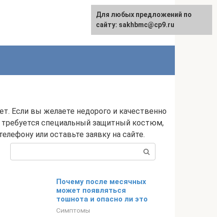
Для любых предложений по
English
сайту: sakhbmc@cp9.ru
т. Если вы желаете недорого и качественно
и требуется специальный защитный костюм,
елефону или оставьте заявку на сайте.
Поиск:
Почему после месячных
может появляться
тошнота и опасно ли это
Симптомы