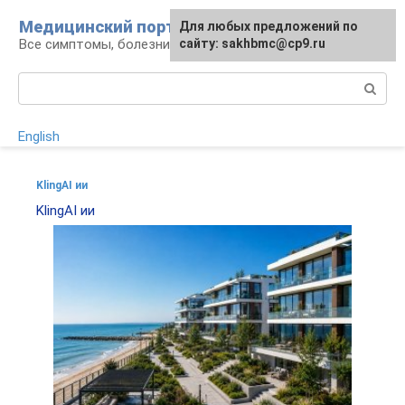
Перейти
Медицинский портал
Для любых предложений по
к
Все симптомы, болезни и их лечение
сайту: sakhbmc@cp9.ru
контенту
Поиск:
English
KlingAI ии
KlingAI ии