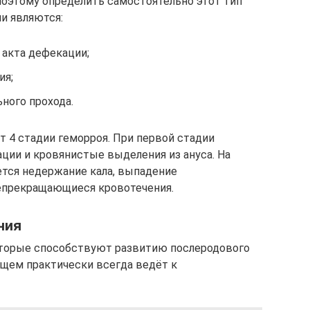
оэтому определить самостоятельно этот тип
и являются:
 акта дефекации;
ия;
ьного прохода.
4 стадии геморроя. При первой стадии
ции и кровянистые выделения из ануса. На
тся недержание кала, выпадение
епрекращающиеся кровотечения.
ния
торые способствуют развитию послеродового
дущем практически всегда ведёт к