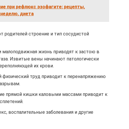
ие при рефлюкс эзофагите: рецепты,
неделю, диета
от родителей строение и тип сосудистой
 и малоподвижная жизнь приводят к застою в
таза. Извитые вены начинают патологически
ереполняющей их крови.
й физический труд приводит к перенапряжению
разрывам.
ие прямой кишки каловыми массами приводит к
сплетений.
екс, воспалительные заболевания и другие