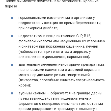
Также вы можете почитать:Как остановить кровь из
пореза
гормональными изменениями в организме у
подростков, у женщин во время беременности,
при сахарном диабете;
недостатком в пище витаминов С, Р, В12,
фолиевой кислоты или нарушенным их усвоением
и синтезом при поражении кишечника, печени
(наблюдается при гепатитах и циррозе, у
алкоголиков, курильщиков, наркоманов);
длительным лечением некоторыми препаратами,
назначаемыми пациентам с ишемией сердца и
мозга, нарушениями ритма, гипертензией
(лекарства, способные снижать свертываемость
крови);
зубным камнем — образуется на границе десны
путем взаимодействия пищеварительных
ферментов с поверхностным налетом, острыми
краями раздражает и травмирует слизистую;