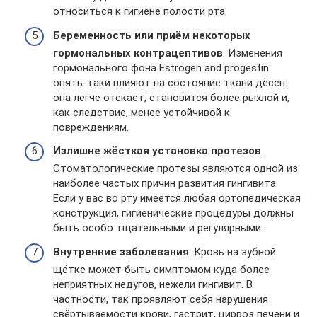
относиться к гигиене полости рта.
Беременность или приём некоторых
гормональных контрацептивов
. Изменения
гормонального фона Estrogen and progestin
опять-таки влияют на состояние ткани дёсен:
она легче отекает, становится более рыхлой и,
как следствие, менее устойчивой к
повреждениям.
Излишне жёсткая установка протезов
.
Стоматологические протезы являются одной из
наиболее частых причин развития гингивита.
Если у вас во рту имеется любая ортопедическая
конструкция, гигиенические процедуры должны
быть особо тщательными и регулярными.
Внутренние заболевания
. Кровь на зубной
щётке может быть симптомом куда более
неприятных недугов, нежели гингивит. В
частности, так проявляют себя нарушения
свёртываемости крови, гастрит, цирроз печени и