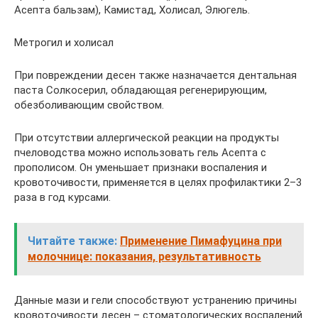
Асепта бальзам), Камистад, Холисал, Элюгель.
Метрогил и холисал
При повреждении десен также назначается дентальная
паста Солкосерил, обладающая регенерирующим,
обезболивающим свойством.
При отсутствии аллергической реакции на продукты
пчеловодства можно использовать гель Асепта с
прополисом. Он уменьшает признаки воспаления и
кровоточивости, применяется в целях профилактики 2–3
раза в год курсами.
Читайте также:
Применение Пимафуцина при
молочнице: показания, результативность
Данные мази и гели способствуют устранению причины
кровоточивости десен – стоматологических воспалений