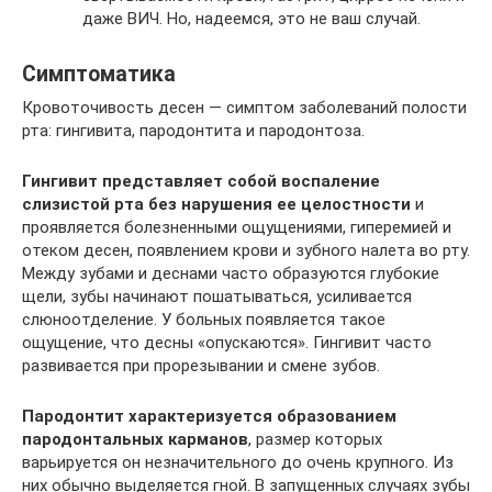
даже ВИЧ. Но, надеемся, это не ваш случай.
Симптоматика
Кровоточивость десен — симптом заболеваний полости
рта: гингивита, пародонтита и пародонтоза.
Гингивит представляет собой воспаление
слизистой рта без нарушения ее целостности
и
проявляется болезненными ощущениями, гиперемией и
отеком десен, появлением крови и зубного налета во рту.
Между зубами и деснами часто образуются глубокие
щели, зубы начинают пошатываться, усиливается
слюноотделение. У больных появляется такое
ощущение, что десны «опускаются». Гингивит часто
развивается при прорезывании и смене зубов.
Пародонтит характеризуется образованием
пародонтальных карманов
, размер которых
варьируется он незначительного до очень крупного. Из
них обычно выделяется гной. В запущенных случаях зубы