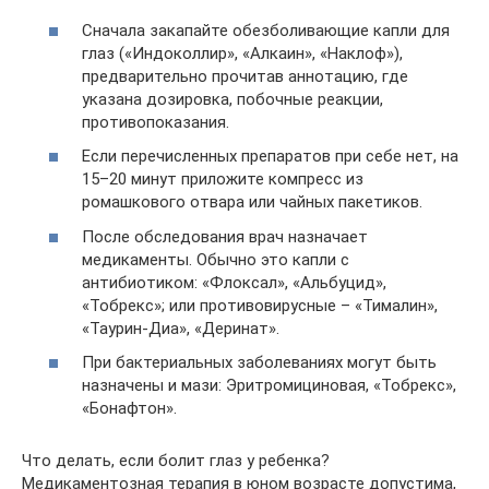
Сначала закапайте обезболивающие капли для
глаз («Индоколлир», «Алкаин», «Наклоф»),
предварительно прочитав аннотацию, где
указана дозировка, побочные реакции,
противопоказания.
Если перечисленных препаратов при себе нет, на
15–20 минут приложите компресс из
ромашкового отвара или чайных пакетиков.
После обследования врач назначает
медикаменты. Обычно это капли с
антибиотиком: «Флоксал», «Альбуцид»,
«Тобрекс»; или противовирусные – «Тималин»,
«Таурин-Диа», «Деринат».
При бактериальных заболеваниях могут быть
назначены и мази: Эритромициновая, «Тобрекс»,
«Бонафтон».
Что делать, если болит глаз у ребенка?
Медикаментозная терапия в юном возрасте допустима,