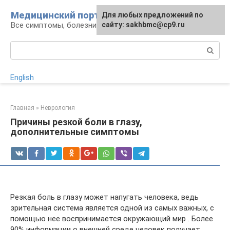
Перейти
Медицинский портал
Для любых предложений по
к
Все симптомы, болезни и их лечение
сайту: sakhbmc@cp9.ru
контенту
Поиск:
English
Главная
»
Неврология
Причины резкой боли в глазу,
дополнительные симптомы
Резкая боль в глазу может напугать человека, ведь
зрительная система является одной из самых важных, с
помощью нее воспринимается окружающий мир . Более
90% информации о внешней среде человек получает