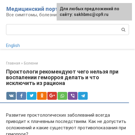
Перейти
Медицинский портал
Для любых предложений по
к
Все симптомы, болезни и их лечение
сайту: sakhbmc@cp9.ru
контенту
Поиск:
English
Главная
»
Болезни
Проктологи рекомендуют чего нельзя при
воспалении геморроя делать и что
исключить из рациона
Развитие проктологических заболеваний всегда
приводит к плачевным последствиям. Как не допустить
осложнений и какие существуют противопоказания при
геморрое?