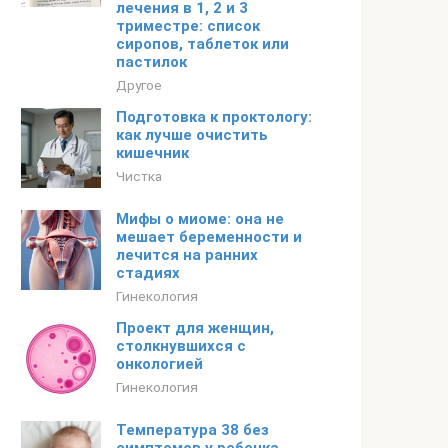
лечения в 1, 2 и 3
триместре: список
сиропов, таблеток или
пастилок
Другое
Подготовка к проктологу:
как лучше очистить
кишечник
Чистка
Мифы о миоме: она не
мешает беременности и
лечится на ранних
стадиях
Гинекология
Проект для женщин,
столкнувшихся с
онкологией
Гинекология
Температура 38 без