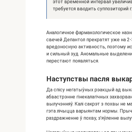
этот временной интервал увеличив
требуется вводить суппозиторий г
Аналогичное фармакологическое назн
свечей Депантол прекратят уже на 2
вредоносную активность, поэтому ис
и сильный зуд. Аномальные выделени
перестают появляться.
Наступствы пасля выка
Да спісу негатыўных рэакцый ад вык
абвастрэнне гінекалагічных захворва
вылучэнняў. Калі сакрэт з похвы не м
гэта лічыцца варыянтам нормы. Прыч
раздражненне ў похву, з’яўленне выл