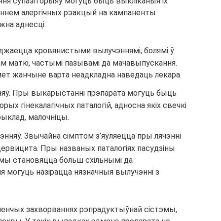
я супазіторыяў могуць быць выкліканыя іх
ннем алергічных рэакцый на кампаненты
жна аднесці:
аджаецца кровянистыми вылучэннямі, болямі ў
м маткі, частымі пазывамі да мачавыпускання.
ет жанчыне варта неадкладна наведаць лекара.
няў. Пры выкарыстанні прэпарата могуць быць
рых гінекалагічных паталогій, адносна якіх свечкі
ыклад, малочніцы.
нняў. Звычайна сімптом з’яўляецца пры лячэнні
цервицита. Пры названых паталогіях пасудзіны
эмы становяцца больш схільнымі да
я могуць назірацца нязначныя вылучэнні з
енчых захворваннях рэпрадуктыўнай сістэмы,