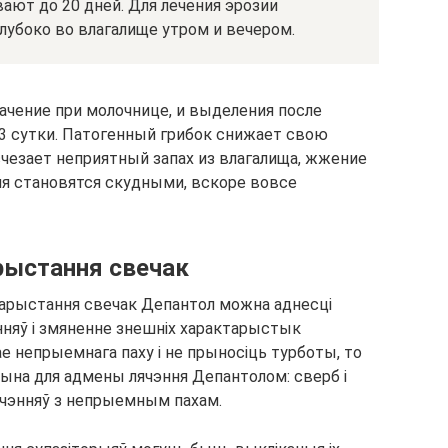
ают до 20 дней. Для лечения эрозии
лубоко во влагалище утром и вечером.
ачение при молочнице, и выделения после
-3 сутки. Патогенный грибок снижает свою
чезает неприятный запах из влагалища, жжение
я становятся скудными, вскоре вовсе
рыстання свечак
арыстання свечак Депантол можна аднесці
нняў і змяненне знешніх характарыстык
ае непрыемнага паху і не прыносіць турботы, то
ына для адмены лячэння Депантолом: сверб і
учэнняў з непрыемным пахам.