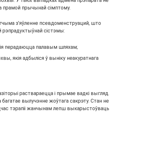
охвы. У такіх выпадках адмена прэпарата не
ца прамой прычынай сімптому.
гчыма з’яўленне псевдоменструаций, што
ій рэпрадуктыўнай сістэмы:
кія перадаюцца палавым шляхам;
хвы, якія адбыліся ў выніку неакуратнага
пазіторыі раствараецца і прымае вадкі выгляд.
багатае вылучэнне жоўтага сакрэту. Стан не
адчас тэрапіі жанчынам лепш выкарыстоўваць