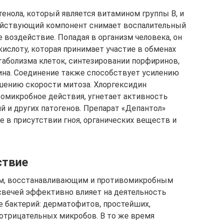
енола, который является витамином группы В, и
Действующий компонент снимает воспалительный
 воздействие. Попадая в организм человека, он
ислоту, которая принимает участие в обменах
таболизма клеток, синтезировании порфиринов,
ина. Соединение также способствует усилению
шению скорости митоза. Хлоргексидин
омикробное действия, угнетает активность
й и других патогенов. Препарат «Депантол»
е в присутствии гноя, органических веществ и
ствие
м, восстанавливающим и противомикробным
свечей эффективно влияет на деятельность
 бактерий: дерматофитов, простейших,
отрицательных микробов. В то же время