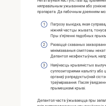
Негатыўныя наступствы ад прымяненн
няправільным ужываннем або узнікне
прэпарата. Да пабочным дзеянням мо
Пагрозу выкідка, якая суправ
ніжняй частцы жывата, тонуса
Пры з’яўленні падобных прыкм
Развіццё схаваных захворван
мінімізаваныя сімптомы некато
Депантол неэфектыўныя, напр
Наяўнасць крывяністых вылучэ
суппозиториями кальпіту або 
органаў рэпрадуктыўнай сіст
траўміравання. Пасля ўвядзенн
прымешкамі крыві.
Депантол часта ўжываецца пры запал