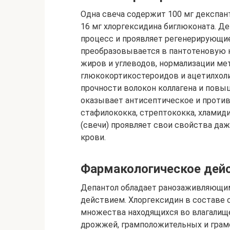
Одна свеча содержит 100 мг декспант
16 мг хлоргексидина биглюконата. 
процесс и проявляет регенерирующие
преобразовывается в пантотеновую к
жиров и углеводов, нормализации ме
глюкокортикостероидов и ацетилхол
прочности волокон коллагена и повы
оказывает антисептическое и против
стафилококка, стрептококка, хламиди
(свечи) проявляет свои свойства даж
крови.
Фармакологическое дей
Депантол обладает ранозаживляющи
действием. Хлоргексидин в составе 
множества находящихся во влагалище
дрожжей, грамположительных и грам