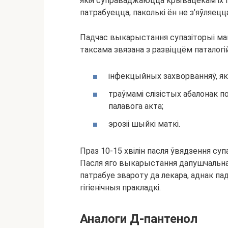
якія суправаджаюцца крывацёкам іх п
патрабуецца, паколькі ён не з’яўляец
Падчас выкарыстання супазіторыі ма
таксама звязана з развіццём паталог
інфекцыйных захворванняў, я
траўмамі слізістых абалонак по
палавога акта;
эрозіі шыйкі маткі.
Праз 10-15 хвілін пасля ўвядзення су
Пасля яго выкарыстання дапушчальна 
патрабуе звароту да лекара, аднак п
гігіенічныя пракладкі.
Аналоги Д-пантенол