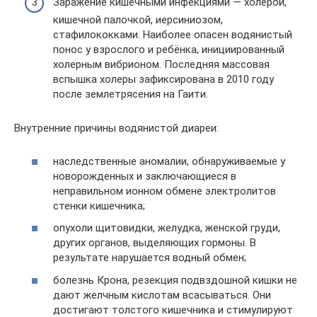
Заражение кишечными инфекциями — холерой,
кишечной палочкой, иерсиниозом,
стафилококками. Наиболее опасен водянистый
понос у взрослого и ребёнка, инициированный
холерным вибрионом. Последняя массовая
вспышка холеры зафиксирована в 2010 году
после землетрясения на Гаити.
Внутренние причины водянистой диареи:
наследственные аномалии, обнаруживаемые у
новорожденных и заключающиеся в
неправильном ионном обмене электролитов
стенки кишечника;
опухоли щитовидки, желудка, женской груди,
других органов, выделяющих гормоны. В
результате нарушается водный обмен;
болезнь Крона, резекция подвздошной кишки не
дают желчным кислотам всасываться. Они
достигают толстого кишечника и стимулируют