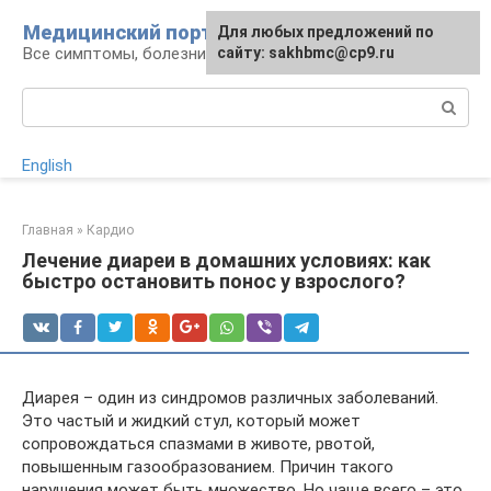
Перейти
Медицинский портал
Для любых предложений по
к
Все симптомы, болезни и их лечение
сайту: sakhbmc@cp9.ru
контенту
Поиск:
English
Главная
»
Кардио
Лечение диареи в домашних условиях: как
быстро остановить понос у взрослого?
Диарея – один из синдромов различных заболеваний.
Это частый и жидкий стул, который может
сопровождаться спазмами в животе, рвотой,
повышенным газообразованием. Причин такого
нарушения может быть множество. Но чаще всего – это