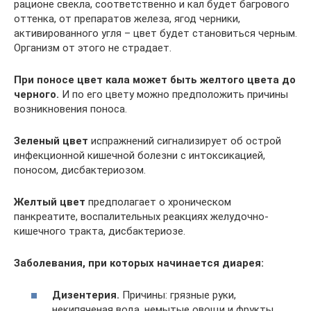
рационе свекла, соответственно и кал будет багрового
оттенка, от препаратов железа, ягод черники,
активированного угля – цвет будет становиться черным.
Организм от этого не страдает.
При поносе цвет кала может быть желтого цвета до
черного.
И по его цвету можно предположить причины
возникновения поноса.
Зеленый цвет
испражнений сигнализирует об острой
инфекционной кишечной болезни с интоксикацией,
поносом, дисбактериозом.
Желтый цвет
предполагает о хроническом
панкреатите, воспалительных реакциях желудочно-
кишечного тракта, дисбактериозе.
Заболевания, при которых начинается диарея:
Дизентерия.
Причины: грязные руки,
некипяченая вода, немытые овощи и фрукты.