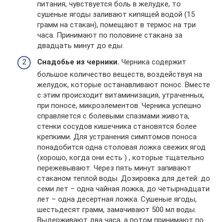
питания, чувствуется боль в желудке, то
сушеные ягоды заливают кипящей водой (15
грамм на стакан), помещают в термос на три
часа. Принимают по половине стакана за
двадцать минут до еды.
Снадобье из черники.
Черника содержит
большое количество веществ, воздействуя на
желудок, которые останавливают понос. Вместе
с этим происходит витаминизация, утраченных,
при поносе, микроэлементов. Черника успешно
справляется с болевыми спазмами живота,
стенки сосудов кишечника становятся более
крепкими. Для устранения симптомов поноса
понадобится одна столовая ложка свежих ягод
(хорошо, когда они есть ) , которые тщательно
пережевывают. Через пять минут запивают
стаканом теплой воды. Дозировка для детей: до
семи лет – одна чайная ложка, до четырнадцати
лет – одна десертная ложка. Сушеные ягоды,
шестьдесят грамм, замачивают 500 мл воды.
Выдерживают два часа, а потом принимают по