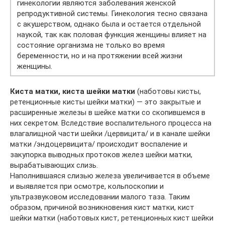
гинекологии являются заболевания женской
репродуктивной системы. Гинекология тесно связана
с акушерством, однако была и остается отдельной
наукой, так как половая функция женщины влияет на
состояние организма не только во время
беременности, но и на протяжении всей жизни
женщины.
Киста матки, киста шейки матки
(наботовы кисты,
ретенционные кисты шейки матки) — это закрытые и
расширенные железы в шейке матки со скопившемся в
них секретом. Вследствие воспалительного процесса на
влагалищной части шейки /цервицита/ и в канале шейки
матки /эндоцервицита/ происходит воспаление и
закупорка выводных протоков желез шейки матки,
вырабатывающих слизь.
Наполнившаяся слизью железа увеличивается в объеме
и выявляется при осмотре, кольпоскопии и
ультразвуковом исследовании малого таза. Таким
образом, причиной возникновения кист матки, кист
шейки матки (наботовых кист, ретенционных кист шейки