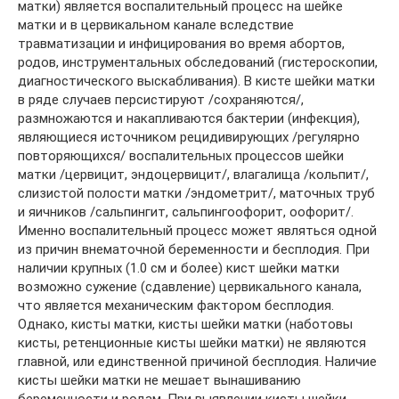
матки) является воспалительный процесс на шейке
матки и в цервикальном канале вследствие
травматизации и инфицирования во время абортов,
родов, инструментальных обследований (гистероскопии,
диагностического выскабливания). В кисте шейки матки
в ряде случаев персистируют /сохраняются/,
размножаются и накапливаются бактерии (инфекция),
являющиеся источником рецидивирующих /регулярно
повторяющихся/ воспалительных процессов шейки
матки /цервицит, эндоцервицит/, влагалища /кольпит/,
слизистой полости матки /эндометрит/, маточных труб
и яичников /сальпингит, сальпингоофорит, оофорит/.
Именно воспалительный процесс может являться одной
из причин внематочной беременности и бесплодия. При
наличии крупных (1.0 см и более) кист шейки матки
возможно сужение (сдавление) цервикального канала,
что является механическим фактором бесплодия.
Однако, кисты матки, кисты шейки матки (наботовы
кисты, ретенционные кисты шейки матки) не являются
главной, или единственной причиной бесплодия. Наличие
кисты шейки матки не мешает вынашиванию