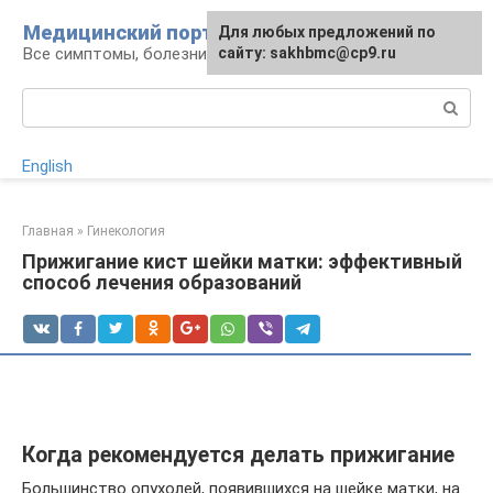
Перейти
Медицинский портал
Для любых предложений по
к
Все симптомы, болезни и их лечение
сайту: sakhbmc@cp9.ru
контенту
Поиск:
English
Главная
»
Гинекология
Прижигание кист шейки матки: эффективный
способ лечения образований
Когда рекомендуется делать прижигание
Большинство опухолей, появившихся на шейке матки, на