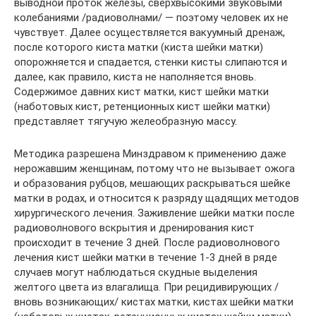
выводной проток железы, сверхвысокими звуковыми
колебаниями /радиоволнами/ — поэтому человек их не
чувствует. Далее осуществляется вакуумный дренаж,
после которого киста матки (киста шейки матки)
опорожняется и спадается, стенки кисты слипаются и
далее, как правило, киста не наполняется вновь.
Содержимое давних кист матки, кист шейки матки
(наботовых кист, ретенционных кист шейки матки)
представляет тягучую желеобразную массу.
Методика разрешена Минздравом к применению даже
нерожавшим женщинам, потому что не вызывает ожога
и образования рубцов, мешающих раскрываться шейке
матки в родах, и относится к разряду щадящих методов
хирургического лечения. Заживление шейки матки после
радиоволнового вскрытия и дренирования кист
происходит в течение 3 дней. После радиоволнового
лечения кист шейки матки в течение 1-3 дней в ряде
случаев могут наблюдаться скудные выделения
желтого цвета из влагалища. При рецидивирующих /
вновь возникающих/ кистах матки, кистах шейки матки