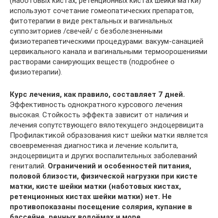
(наботовых кистах, ретенционных кистах шейки матки)
используют сочетание гомеопатических препаратов,
фитотерапии в виде ректальных и вагинальных
суппозиториев /свечей/ с безболезненными
физиотерапевтическими процедурами: вакуум-санацией
цервикального канала и вагинальными термоорошениями
растворами санирующих веществ (подробнее о
физиотерапии).
Курс лечения, как правило, составляет 7 дней.
Эффективность однократного курсового лечения
высокая. Стойкость эффекта зависит от наличия и
лечения сопутствующего вялотекущего эндоцервицита
Профилактикой образования кист шейки матки является
своевременная диагностика и лечение кольпита,
эндоцервицита и других воспалительных заболеваний
гениталий.
Ограничений и особенностей питания,
половой близости, физической нагрузки при кисте
матки, кисте шейки матки (наботовых кистах,
ретенционных кистах шейки матки) нет. Не
противопоказаны посещение солярия, купание в
бассейне, речных водоёмах и море.