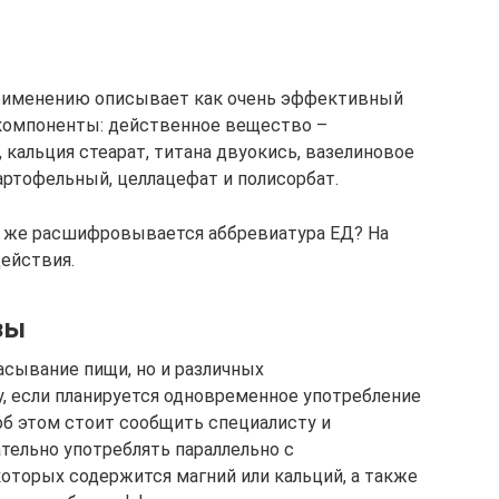
применению описывает как очень эффективный
 компоненты: действенное вещество –
, кальция стеарат, титана двуокись, вазелиновое
картофельный, целлацефат и полисорбат.
к же расшифровывается аббревиатура ЕД? На
действия.
зы
асывание пищи, но и различных
, если планируется одновременное употребление
об этом стоит сообщить специалисту и
тельно употреблять параллельно с
которых содержится магний или кальций, а также