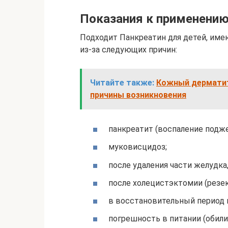
Показания к применению
Подходит Панкреатин для детей, им
из-за следующих причин:
Читайте также:
Кожный дерматит
причины возникновения
панкреатит (воспаление подж
муковисцидоз;
после удаления части желудка
после холецистэктомии (резек
в восстановительный период 
погрешность в питании (обили