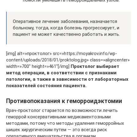
Оперативное лечение заболевания, назначается
больному, тогда, когда болезнь прогрессирует, и
пациент не может качественно работать и жить.
[img] alt=»проктолог» src=»https://moyakrov.info/wp-
content/uploads/2018/01/proktolog.jpg» class=»aligncenter»
width=»700″ height=»461″[/img]
Проктолог выбирает
метод операции, в соответствии с признаками
патологии, а также в зависимости от лабораторных
показателей состояния пациента.
Противопоказания к геморроидэктомии
Врач-проктолог старается по возможности лечить
геморрой консервативными медикаментозными
методами, потому что методы удаления геморройных
шишек хирургическим путем — это всегда риск
оперативного вмешательства в организм.