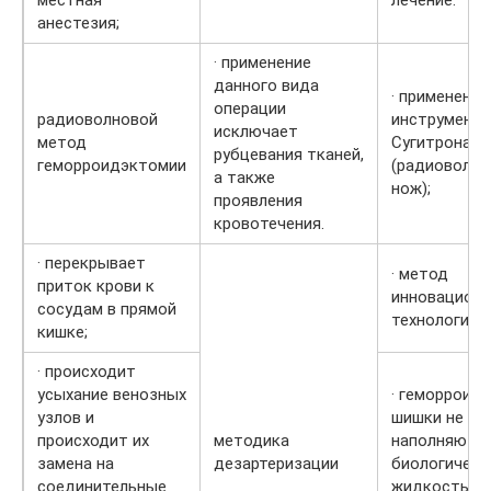
анестезия;
· применение
данного вида
· применение
операции
радиоволновой
инструмента
исключает
метод
Сугитрона
рубцевания тканей,
геморроидэктомии
(радиоволно
а также
нож);
проявления
кровотечения.
· перекрывает
· метод
приток крови к
инновацион
сосудам в прямой
технологий;
кишке;
· происходит
усыхание венозных
· геморроид
узлов и
шишки не
происходит их
методика
наполняютс
замена на
дезартеризации
биологическ
соединительные
жидкостью;