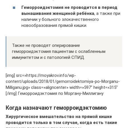
Геморроидэктомия не проводится в период
вынашивания женщиной ребёнка
, а также при
наличии у больного злокачественного
новообразования прямой кишки.
Также не проводят оперирование
геморроидэктомия пациентам с ослабленным
иммунитетом и с патологией СПИД.
[img] src=»https://moyakrov.info/wp-
content/uploads/2018/01/gemorroidektomiya-po-Morganu-
Milliganu.jpg» class=»aligncenter» width=»597″ height=»315″
[/img] Геморроидэктомия по Моргану-Миллигану
Когда назначают геморроидэктомию
Хирургическое вмешательство на прямой кишке
проводится только в том случае, когда есть такие