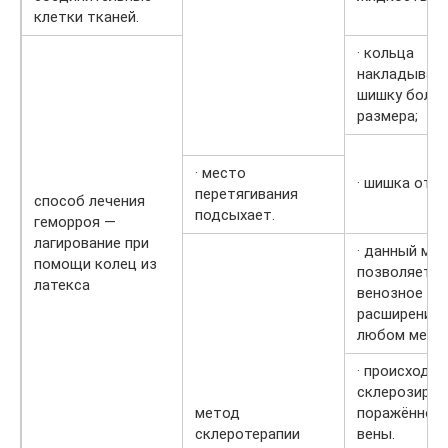
клетки тканей.
· кольца
накладываю
шишку боль
размера;
· место
· шишка отп
перетягивания
способ лечения
подсыхает.
геморроя —
лагирование при
· данный ме
помощи колец из
позволяет л
латекса
венозное
расширение 
любом месте
· происходит
склерозиров
метод
поражённой 
склеротерапии
вены.