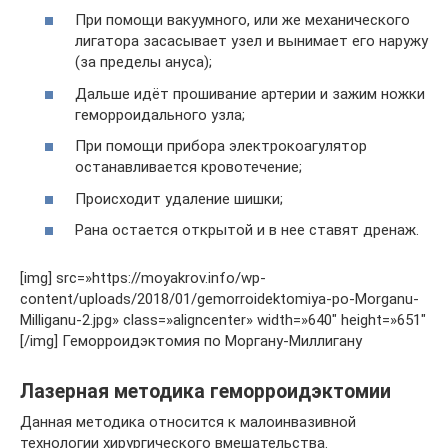
При помощи вакуумного, или же механического
лигатора засасывает узел и вынимает его наружу
(за пределы ануса);
Дальше идёт прошивание артерии и зажим ножки
геморроидального узла;
При помощи прибора электрокоагулятор
останавливается кровотечение;
Происходит удаление шишки;
Рана остается открытой и в нее ставят дренаж.
[img] src=»https://moyakrov.info/wp-
content/uploads/2018/01/gemorroidektomiya-po-Morganu-
Milliganu-2.jpg» class=»aligncenter» width=»640″ height=»651″
[/img] Геморроидэктомия по Моргану-Миллигану
Лазерная методика геморроидэктомии
Данная методика относится к малоинвазивной
технологии хирургического вмешательства.