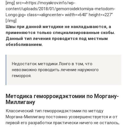
[img] src=»https://moyakrov.info/wp-
content/uploads/2018/01/gemorroidektomiiya-metodom-
Longo.jpg» class=»aligncenter» width=»640″ height=»227″
[/img]
Швы при данной методике не накладываются, а
применяются только специализированные скобы.
Данный тип лечения проводится под местным
обезболиванием.
Недостаток методики Лонго в том, что
невозможно проводить лечение наружного
геморроя.
Методика геморроидэктомии по Моргану-
Миллигану
Классический тип геморроидэктомии по методу
Моргана-Миллигану постоянно усовершенствуется и от
первой его разработки практически ничего не осталось,