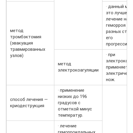
· данный ме
это лучшее
лечение нар
геморроя на
метод
разных стад
тромбэктомия
его
(эвакуация
прогрессиро
травмированных
· при
узлов)
электрокоаг
метод
применяется
электрокоагуляции
электрическ
нож.
· применение
низких до 196
способ лечения —
градусов с
криодеструкция
отметкой минус
температур.
· лечение
геморроидальных