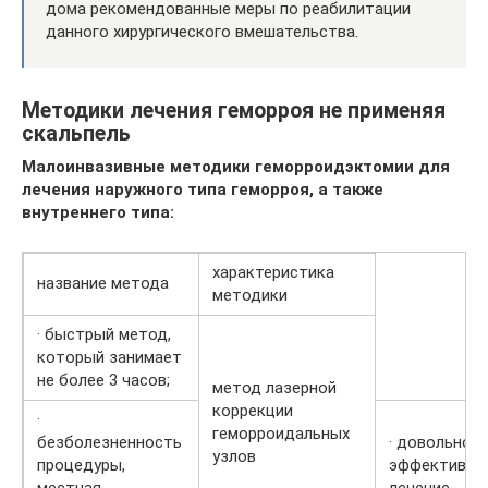
дома рекомендованные меры по реабилитации
данного хирургического вмешательства.
Методики лечения геморроя не применяя
скальпель
Малоинвазивные методики геморроидэктомии для
лечения наружного типа геморроя, а также
внутреннего типа:
характеристика
название метода
методики
· быстрый метод,
который занимает
не более 3 часов;
метод лазерной
коррекции
·
геморроидальных
безболезненность
· довольно
узлов
процедуры,
эффективно
местная
лечение.