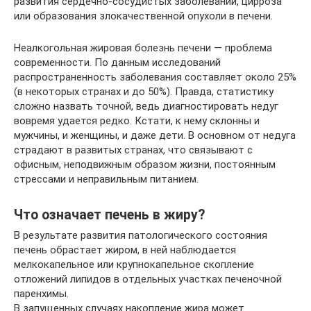
развития сердечно-сосудистых заболеваний, цирроза
или образования злокачественной опухоли в печени.
Неалкогольная жировая болезнь печени — проблема
современности. По данным исследований
распространенность заболевания составляет около 25%
(в некоторых странах и до 50%). Правда, статистику
сложно назвать точной, ведь диагностировать недуг
вовремя удается редко. Кстати, к нему склонны и
мужчины, и женщины, и даже дети. В основном от недуга
страдают в развитых странах, что связывают с
офисным, неподвижным образом жизни, постоянным
стрессами и неправильным питанием.
Что означает печень в жиру?
В результате развития патологического состояния
печень обрастает жиром, в ней наблюдается
мелкокапельное или крупнокапельное скопление
отложений липидов в отдельных участках печеночной
паренхимы.
В запущенных случаях накопление жира может