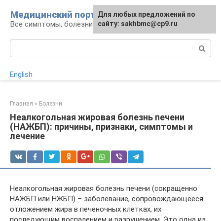
Перейти
Медицинский портал
Для любых предложений по
к
Все симптомы, болезни и их лечение
сайту: sakhbmc@cp9.ru
контенту
Поиск:
English
Главная
»
Болезни
Неалкогольная жировая болезнь печени
(НАЖБП): причины, признаки, симптомы и
лечение
Неалкогольная жировая болезнь печени (сокращенно
НАЖБП или НЖБП) – заболевание, сопровождающееся
отложением жира в печеночных клетках, их
последующим воспалением и разрушением. Это одна из