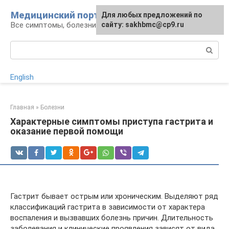
Перейти
Медицинский портал
Для любых предложений по
к
Все симптомы, болезни и их лечение
сайту: sakhbmc@cp9.ru
контенту
Поиск:
English
Главная
»
Болезни
Характерные симптомы приступа гастрита и
оказание первой помощи
Гастрит бывает острым или хроническим. Выделяют ряд
классификаций гастрита в зависимости от характера
воспаления и вызвавших болезнь причин. Длительность
заболевания и клинические проявления зависят от вида