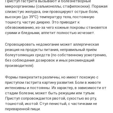
Приступ гастрита вызывают и болезнетворные
микроорганизмы (сальмонеллы, стафилококки). Поражая
слизистую желудка, они провоцируют острые боли,
высокую (до 39°C) температуру тела, постоянную
тошноту, частую диарею. Это приводит к
обезвоживанию, из-за чего кожные покровы становятся
сухими и бледными, аппетит полностью исчезает.
Спровоцировать недомогание может аллергическая
реакция на продукты питания, неправильный приём
болеутоляющих средств (по собственному усмотрению,
без соблюдения дозировок и иных рекомендаций
производителя).
Формы панкреатита различны, но имеют похожую с
приступом гастрита картину развития. Боли в животе
интенсивны и постоянны. Их характер, в зависимости от
стадии болезни, может быть режущим или тупым.
Приступ сопровождается рвотой, сухостью во рту,
тошнотой, икотой. Стул пенистый, с частичками не
переваренной пищи.