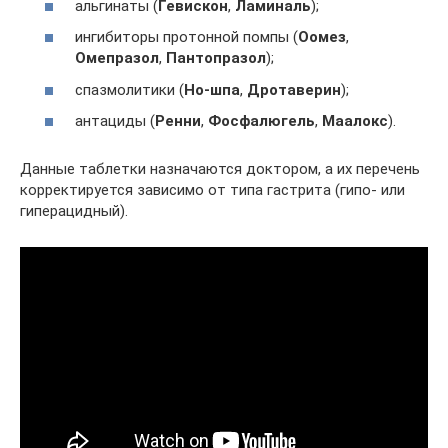
альгинаты (
Гевискон
,
Ламиналь
);
ингибиторы протонной помпы (
Оомез
,
Омепразол
,
Пантопразол
);
спазмолитики (
Но-шпа
,
Дротаверин
);
антациды (
Ренни
,
Фосфалюгель
,
Маалокс
).
Данные таблетки назначаются доктором, а их перечень
корректируется зависимо от типа гастрита (гипо- или
гиперацидный).