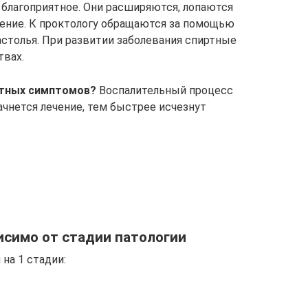
 благоприятное. Они расширяются, лопаются
ление. К проктологу обращаются за помощью
астолья. При развитии заболевания спиртные
твах.
ятных симптомов?
Воспалительный процесс
начнется лечение, тем быстрее исчезнут
исимо от стадии патологии
на 1 стадии: