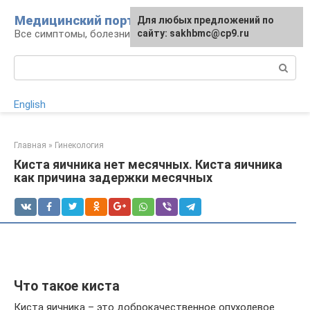
Перейти
Медицинский портал
Для любых предложений по
к
Все симптомы, болезни и их лечение
сайту: sakhbmc@cp9.ru
контенту
Поиск:
English
Главная
»
Гинекология
Киста яичника нет месячных. Киста яичника
как причина задержки месячных
Что такое киста
Киста яичника – это доброкачественное опухолевое