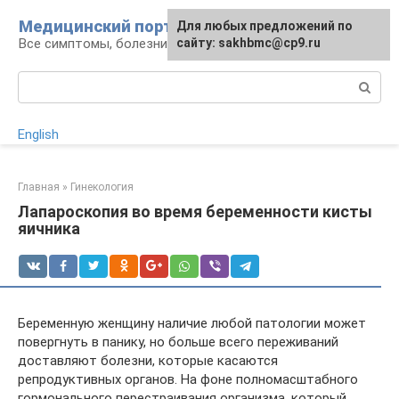
Перейти
Медицинский портал
Для любых предложений по
к
Все симптомы, болезни и их лечение
сайту: sakhbmc@cp9.ru
контенту
Поиск:
English
Главная
»
Гинекология
Лапароскопия во время беременности кисты
яичника
Беременную женщину наличие любой патологии может
повергнуть в панику, но больше всего переживаний
доставляют болезни, которые касаются
репродуктивных органов. На фоне полномасштабного
гормонального перестраивания организма, который