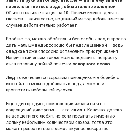
завести руки за голову, а после — дать ему выпить
несколько глотков воды, обязательно холодной
.
Обычно называется цифра 10. Почему именно десять
глотков — неизвестно, но данный метод в большинстве
случаев действительно работает.
Вообще-то, можно обойтись и без особых поз, и просто
дать малышу
воды
; хорошо бы
подслащенной
— ведь
сладкое
тоже способно остановить приступ икания.
Неприятный спазм также можно подавить, попросту
съев половину чайной ложечки
сахарного песка
.
Лёд
тоже является хорошим помощником в борьбе с
икотой; его можно добавить в воду, а можно и
проглотить небольшой кусочек.
Ещё один продукт, помогающий избавиться от
сокращений диафрагмы — это
лимон
. Конечно, далеко
не все дети его любят, но если посыпать лимонную
дольку небольшим количеством сахара, тогда это
может превратиться в самое вкусное лекарство.