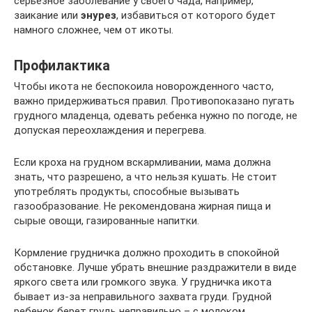
серьёзное заболевание у своего чада, например,
заикание или
энурез
, избавиться от которого будет
намного сложнее, чем от икоты.
Профилактика
Чтобы икота не беспокоила новорожденного часто,
важно придерживаться правил. Противопоказано пугать
грудного младенца, одевать ребенка нужно по погоде, не
допуская переохлаждения и перегрева.
Если кроха на грудном вскармливании, мама должна
знать, что разрешено, а что нельзя кушать. Не стоит
употреблять продукты, способные вызывать
газообразование. Не рекомендована жирная пища и
сырые овощи, газированные напитки.
Кормление грудничка должно проходить в спокойной
обстановке. Лучше убрать внешние раздражители в виде
яркого света или громкого звука. У грудничка икота
бывает из-за неправильного захвата груди. Грудной
ребенок берет грудь неправильно – с молоком