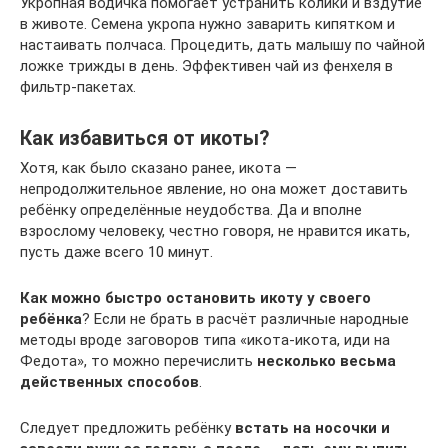
Укропная водичка помогает устранить колики и вздутие
в животе. Семена укропа нужно заварить кипятком и
настаивать полчаса. Процедить, дать малышу по чайной
ложке трижды в день. Эффективен чай из фенхеля в
фильтр-пакетах.
Как избавиться от икоты?
Хотя, как было сказано ранее, икота —
непродолжительное явление, но она может доставить
ребёнку определённые неудобства. Да и вполне
взрослому человеку, честно говоря, не нравится икать,
пусть даже всего 10 минут.
Как можно быстро остановить икоту у своего
ребёнка
? Если не брать в расчёт различные народные
методы вроде заговоров типа «икота-икота, иди на
Федота», то можно перечислить
несколько весьма
действенных способов
.
Следует предложить ребёнку
встать на носочки и