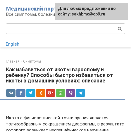
Перейти
Медицинский портал
Для любых предложений по
к
Все симптомы, болезни и их лечение
сайту: sakhbmc@cp9.ru
контенту
Поиск:
English
Главная
»
Симптомы
Как избавиться от икоты взрослому и
ребенку? Способы быстро избавиться от
икоты в домашних условиях: описание
Икота с физиологической точки зрения является
толчкообразным сокращением диафрагмы, в результате
которого возникает неспецифическое нарушение