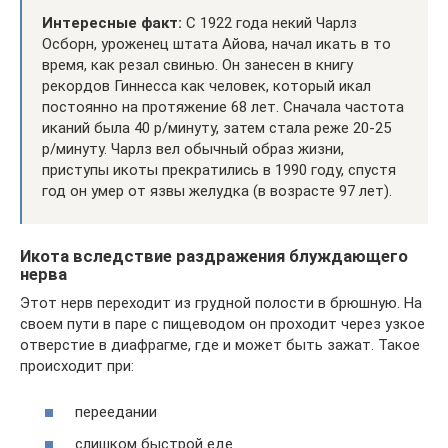
Интересные факт:
С 1922 года некий Чарлз
Осборн, уроженец штата Айова, начал икать в то
время, как резал свинью. Он занесен в книгу
рекордов Гиннесса как человек, который икал
постоянно на протяжение 68 лет. Сначала частота
иканий была 40 р/минуту, затем стала реже 20-25
р/минуту. Чарлз вел обычный образ жизни,
приступы икоты прекратились в 1990 году, спустя
год он умер от язвы желудка (в возрасте 97 лет).
Икота вследствие раздражения блуждающего
нерва
Этот нерв переходит из грудной полости в брюшную. На
своем пути в паре с пищеводом он проходит через узкое
отверстие в диафрагме, где и может быть зажат. Такое
происходит при:
переедании
слишком быстрой еде