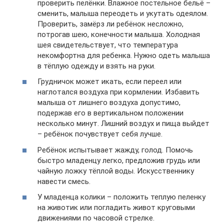
проверить пелёнки. Влажное постельное бельё –
сменить, малыша переодеть и укутать одеялом.
Проверить, замёрз ли ребёнок несложно,
потрогав шею, конечности малыша. Холодная
шея свидетельствует, что температура
некомфортна для ребенка. Нужно одеть малыша
в тёплую одежду и взять на руки.
Грудничок может икать, если переел или
наглотался воздуха при кормлении. Избавить
малыша от лишнего воздуха допустимо,
подержав его в вертикальном положении
несколько минут. Лишний воздух и пища выйдет
– ребёнок почувствует себя лучше.
Ребёнок испытывает жажду, голод. Помочь
быстро младенцу легко, предложив грудь или
чайную ложку тёплой воды. Искусственнику
навести смесь.
У младенца колики – положить теплую пеленку
на животик или погладить живот круговыми
движениями по часовой стрелке.