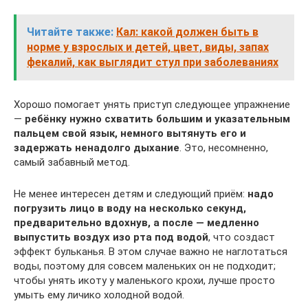
Читайте также:
Кал: какой должен быть в
норме у взрослых и детей, цвет, виды, запах
фекалий, как выглядит стул при заболеваниях
Хорошо помогает унять приступ следующее упражнение
—
ребёнку нужно схватить большим и указательным
пальцем свой язык, немного вытянуть его и
задержать ненадолго дыхание
. Это, несомненно,
самый забавный метод.
Не менее интересен детям и следующий приём:
надо
погрузить лицо в воду на несколько секунд,
предварительно вдохнув, а после — медленно
выпустить воздух изо рта под водой
, что создаст
эффект бульканья. В этом случае важно не наглотаться
воды, поэтому для совсем маленьких он не подходит;
чтобы унять икоту у маленького крохи, лучше просто
умыть ему личико холодной водой.