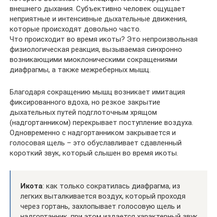
внешнего дыхания. Субъективно человек ощущает
неприятные и интенсивные дыхательные движения,
которые происходят довольно часто.
Что происходит во время икоты? Это непроизвольная
физиологическая реакция, вызываемая синхронно
возникающими миоклоническими сокращениями
диафрагмы, а также межреберных мышц.
Благодаря сокращению мышц возникает имитация
фиксированного вдоха, но резкое закрытие
дыхательных путей подглоточным хрящом
(надгортанником) перекрывает поступление воздуха.
Одновременно с надгортанником закрывается и
голосовая щель – это обуславливает сдавленный
короткий звук, который слышен во время икоты.
Икота
: как только сократилась диафрагма, из
легких выталкивается воздух, который проходя
через гортань, захлопывает голосовую щель и
надгортанник, при этом издается характерный звук