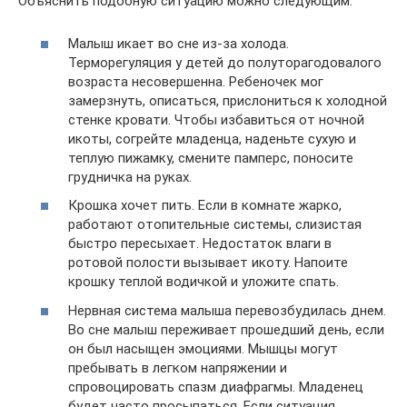
Объяснить подобную ситуацию можно следующим:
Малыш икает во сне из-за холода.
Терморегуляция у детей до полуторагодовалого
возраста несовершенна. Ребеночек мог
замерзнуть, описаться, прислониться к холодной
стенке кровати. Чтобы избавиться от ночной
икоты, согрейте младенца, наденьте сухую и
теплую пижамку, смените памперс, поносите
грудничка на руках.
Крошка хочет пить. Если в комнате жарко,
работают отопительные системы, слизистая
быстро пересыхает. Недостаток влаги в
ротовой полости вызывает икоту. Напоите
крошку теплой водичкой и уложите спать.
Нервная система малыша перевозбудилась днем.
Во сне малыш переживает прошедший день, если
он был насыщен эмоциями. Мышцы могут
пребывать в легком напряжении и
спровоцировать спазм диафрагмы. Младенец
будет часто просыпаться. Если ситуация