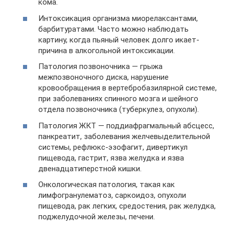
кома.
Интоксикация организма миорелаксантами,
барбитуратами. Часто можно наблюдать
картину, когда пьяный человек долго икает-
причина в алкогольной интоксикации.
Патология позвоночника — грыжа
межпозвоночного диска, нарушение
кровообращения в вертебробазилярной системе,
при заболеваниях спинного мозга и шейного
отдела позвоночника (туберкулез, опухоли).
Патология ЖКТ — поддиафрагмальный абсцесс,
панкреатит, заболевания желчевыделительной
системы, рефлюкс-эзофагит, дивертикул
пищевода, гастрит, язва желудка и язва
двенадцатиперстной кишки.
Онкологическая патология, такая как
лимфогранулематоз, саркоидоз, опухоли
пищевода, рак легких, средостения, рак желудка,
поджелудочной железы, печени.