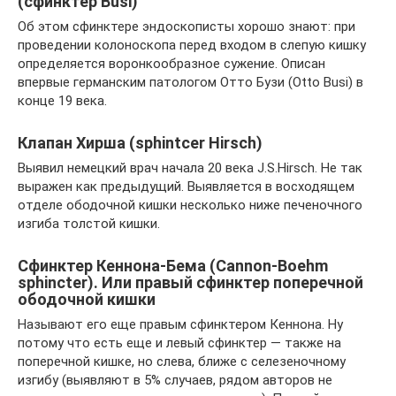
(сфинктер Busi)
Об этом сфинктере эндоскописты хорошо знают: при
проведении колоноскопа перед входом в слепую кишку
определяется воронкообразное сужение. Описан
впервые германским патологом Отто Бузи (Otto Busi) в
конце 19 века.
Клапан Хирша (sphintcer Hirsch)
Выявил немецкий врач начала 20 века J.S.Hirsch. Не так
выражен как предыдущий. Выявляется в восходящем
отделе ободочной кишки несколько ниже печеночного
изгиба толстой кишки.
Сфинктер Кеннона-Бема (Cannon-Boehm
sphincter). Или правый сфинктер поперечной
ободочной кишки
Называют его еще правым сфинктером Кеннона. Ну
потому что есть еще и левый сфинктер — также на
поперечной кишке, но слева, ближе с селезеночному
изгибу (выявляют в 5% случаев, рядом авторов не