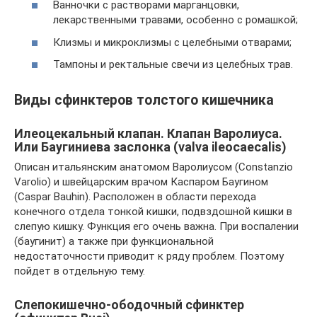
Ванночки с растворами марганцовки,
лекарственными травами, особенно с ромашкой;
Клизмы и микроклизмы с целебными отварами;
Тампоны и ректальные свечи из целебных трав.
Виды сфинктеров толстого кишечника
Илеоцекальный клапан. Клапан Варолиуса.
Или Баугиниева заслонка (valva ileocaecalis)
Описан итальянским анатомом Варолиусом (Constanzio
Varolio) и швейцарским врачом Каспаром Баугином
(Caspar Bauhin). Расположен в области перехода
конечного отдела тонкой кишки, подвздошной кишки в
слепую кишку. Функция его очень важна. При воспалении
(баугинит) а также при функциональной
недостаточности приводит к ряду проблем. Поэтому
пойдет в отдельную тему.
Слепокишечно-ободочный сфинктер