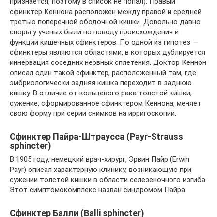
признается, поэтому в список не попал). Правый
сфинктер Кеннона расположен между правой и средней
третью поперечной ободочной кишки. Довольно давно
споры у ученых были по поводу происхождения и
функции кишечных сфинктеров. По одной из гипотез —
сфинктеры являются областями, в которых дублируется
иннервация соседних нервных сплетения. Доктор Кеннон
описал один такой сфинктер, расположенный там, где
эмбриологически задняя кишка переходит в заднюю
кишку. В отличие от кольцевого рака толстой кишки,
сужение, сформированное сфинктером Кеннона, меняет
свою форму при серии снимков на ирригоскопии.
Сфинктер Пайра-Штраусса (Payr-Strauss
sphincter)
В 1905 году, немецкий врач-хирург, Эрвин Пайр (Erwin
Payr) описал характерную клинику, возникающую при
сужении толстой кишки в области селезеночного изгиба.
Этот симптомокомплекс назван синдромом Пайра.
Сфинктер Балли (Balli sphincter)