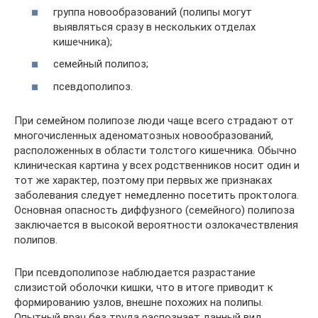
группа новообразований (полипы могут
выявляться сразу в нескольких отделах
кишечника);
семейный полипоз;
псевдополипоз.
При семейном полипозе люди чаще всего страдают от
многочисленных аденоматозных новообразований,
расположенных в области толстого кишечника. Обычно
клиническая картина у всех родственников носит один и
тот же характер, поэтому при первых же признаках
заболевания следует немедленно посетить проктолога.
Основная опасность диффузного (семейного) полипоза
заключается в высокой вероятности озлокачествления
полипов.
При псевдополипозе наблюдается разрастание
слизистой оболочки кишки, что в итоге приводит к
формированию узлов, внешне похожих на полипы.
Опытный врач без труда распознает данный вид