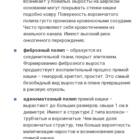
возникает у пожилых. Выросты на широком
основании могут покрывать стенки кишки
подобно ковру. Поверхность ворсинчатого
полипа густо пронизана кровеносными сосудами.
Часто проявляют себя кровотечением из
анального канала. Имеют высокий риск
онкогенного перерождения;
фиброзный полип
– образуется из
соединительной ткани, покрыт эпителием.
Формированию фиброзного выроста
предшествует воспалительный процесс прямой
кишки – геморрой, криптит, проктит. Это самый
безобидный вид выростов в плане превращения
в раковую опухоль;
аденоматозный полип
прямой кишки –
вырастают до больших размеров, свыше 1 см в
диаметре. Имеют в структуре 2 типа волокон –
трубчатые и ворсинчатые. Чем выше доля
ворсинчатых структур, тем больше вероятность
малигнизации наростов и возникновения рака
прямой кишки;