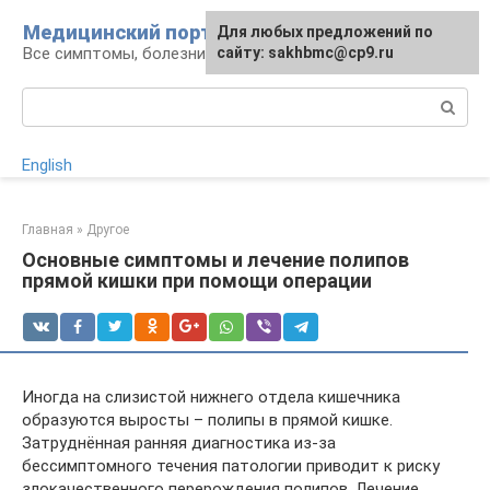
Перейти
Медицинский портал
Для любых предложений по
к
Все симптомы, болезни и их лечение
сайту: sakhbmc@cp9.ru
контенту
Поиск:
English
Главная
»
Другое
Основные симптомы и лечение полипов
прямой кишки при помощи операции
Иногда на слизистой нижнего отдела кишечника
образуются выросты – полипы в прямой кишке.
Затруднённая ранняя диагностика из-за
бессимптомного течения патологии приводит к риску
злокачественного перерождения полипов. Лечение