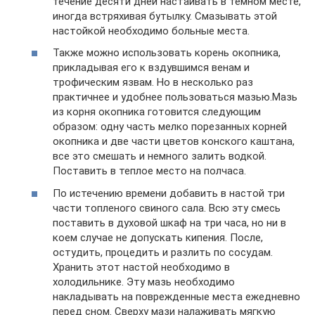
течение десяти дней настаивать в темном месте,
иногда встряхивая бутылку. Смазывать этой
настойкой необходимо больные места.
Также можно использовать корень окопника,
прикладывая его к вздувшимся венам и
трофическим яз­вам. Но в несколько раз
практичнее и удобнее пользоваться мазью.Мазь
из корня окопника готовится следующим
образом: одну часть мелко порезанных корней
окопника и две части цветов конского каштана,
все это смешать и немного залить водкой.
Поставить в теплое место на полчаса.
По истечению времени добавить в настой три
части топленого свино­го сала. Всю эту смесь
поставить в духовой шкаф на три часа, но ни в
коем случае не допускать кипения. После,
остудить, процедить и разлить по сосудам.
Хранить этот настой необходимо в
холодильнике. Эту мазь необходимо
накладывать на поврежденные места ежедневно
перед сном. Сверху мази налаживать мягкую