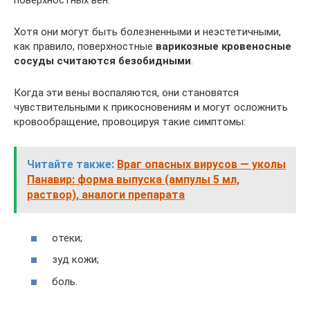
поверхностных вен.
Хотя они могут быть болезненными и неэстетичными,
как правило, поверхностные
варикозные кровеносные
сосуды считаются безобидными
.
Когда эти вены воспаляются, они становятся
чувствительными к прикосновениям и могут осложнить
кровообращение, провоцируя такие симптомы:
Читайте также:
Враг опасных вирусов — уколы
Панавир: форма выпуска (ампулы 5 мл,
раствор), аналоги препарата
отеки;
зуд кожи;
боль.