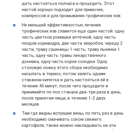
дать настояться полчаса и процедить. Этот
настой хо­рошо подходит для примочек,
компрессов и для промывания трофических язв.
Не меньшей эффективностью лечения
трофических язв славится еще один настой: одну
часть цветков ро­машки аптечной, одну часть
плодов кориандра, две части зверобоя, череду 2
части, траву сушеницы 1 часть, траву льнянки 1
часть, одну часть травы лекарственного
донника, одну часть корня солодки. Одну
столовую ложку этого сбора необходимо
насыпать в термос, потом залить одним
стаканом кипятка и дать настояться ей в
течение 45 минут, после чего процедите и
принимайте по пол стакана два-три раза в день,
после принятия пищи, в течение 1-2 двух
месяцев.
Там где видны вспухшие вены, по пять раз в день
необходимо смачивать соком свежего
картофеля, также можно накладывать на эти