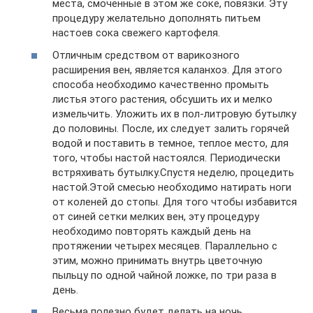
места, смоченные в этом же соке, повязки. Эту
процедуру желательно дополнять питьем
настоев сока свежего картофеля.
Отличным средством от варикозного
расширения вен, является каланхоэ. Для этого
способа необходимо качественно промыть
листья этого растения, обсушить их и мелко
измельчить. Уложить их в пол-литровую бутылку
до половины. После, их следует залить горячей
водой и поставить в темное, теплое место, для
того, чтобы настой настоялся. Периодически
встряхивать бутылку.Спустя неделю, процедить
настой.Этой смесью необходимо натирать ноги
от коленей до стопы. Для того чтобы избавится
от синей сетки мелких вен, эту процедуру
необходимо повторять каждый день на
протяжении четырех месяцев. Параллельно с
этим, можно принимать внутрь цветочную
пыльцу по одной чайной ложке, по три раза в
день.
Весьма полезно будет делать на ночь