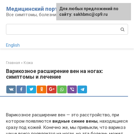
Перейти
Медицинский портал
Для любых предложений по
к
Все симптомы, болезни и их лечение
сайту: sakhbmc@cp9.ru
контенту
Поиск:
English
Главная
»
Кожа
Варикозное расширение вен на ногах:
симптомы и лечение
Варикозное расширение вен — это расстройство, при
котором появляются
видные синие вены
, находящиеся
сразу под кожей. Конечно же, мы привыкли, что варикоз
чаще всего появляется на ногах, но эта болезнь может