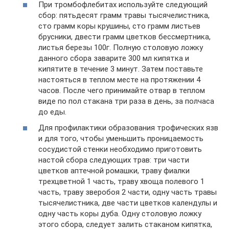
При тромбофлебитах используйте следующий
сбор: пятьдесят грамм травы тысячелистника,
сто грамм коры крушины, сто грамм листьев
брусники, двести грамм цветков бес­смертника,
листья березы 100г. Полную столовую ложку
данного сбора завари­те 300 мл кипятка и
кипятите в течение 3 ми­нут. Затем поставьте
настояться в теплом месте на протяжении 4
часов. После чего принимайте отвар в теплом
виде по пол стакана три раза в день, за полчаса
до еды.
Для профилактики образования трофических язв
и для того, чтобы уменьшить проницаемость
сосудистой стенки необходимо приготовить
настой сбора следующих трав: три части
цветков аптечной ромашки, траву фи­алки
трехцветной 1 часть, траву хвоща поле­вого 1
часть, траву зверобоя 2 части, одну часть травы
тысячелистника, две части цветков календулы и
одну часть коры дуба. Одну столовую ложку
этого сбора, следует залить стаканом кипятка,