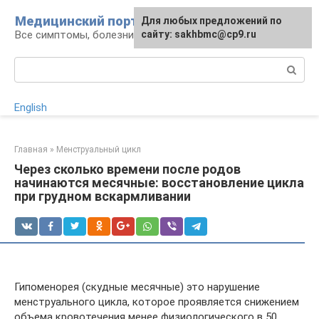
Перейти
Медицинский портал
Для любых предложений по
к
Все симптомы, болезни и их лечение
сайту: sakhbmc@cp9.ru
контенту
Поиск:
English
Главная
»
Менструальный цикл
Через сколько времени после родов
начинаются месячные: восстановление цикла
при грудном вскармливании
Гипоменорея (скудные месячные) это нарушение
менструального цикла, которое проявляется снижением
объема кровотечения менее физиологического в 50