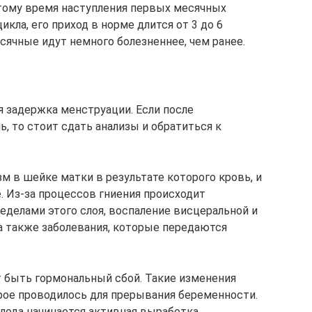
тому время наступления первых месячных
кла, его приход в норме длится от 3 до 6
сячные идут немного болезненнее, чем ранее.
я задержка менструации. Если после
, то стоит сдать анализы и обратиться к
 в шейке матки в результате которого кровь, и
. Из-за процессов гниения происходит
еделами этого слоя, воспаление висцеральной и
а также заболевания, которые передаются
 быть гормональный сбой. Такие изменения
рое проводилось для прерывания беременности.
лода начинается активная выработка