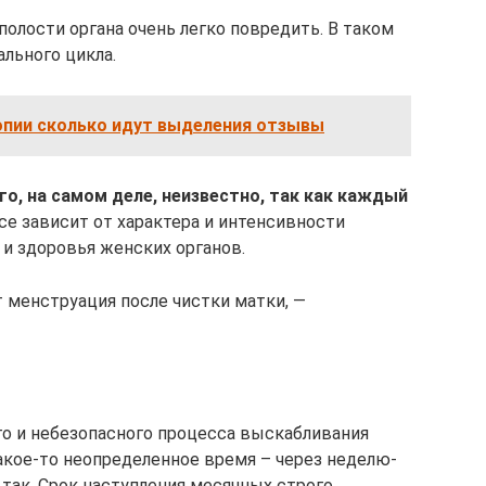
полости органа очень легко повредить. В таком
льного цикла.
опии сколько идут выделения отзывы
о, на самом деле, неизвестно, так как каждый
се зависит от характера и интенсивности
 и здоровья женских органов.
т менструация после чистки матки, —
го и небезопасного процесса выскабливания
акое-то неопределенное время – через неделю-
е так. Срок наступления месячных строго