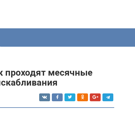
ак проходят месячные
ыскабливания