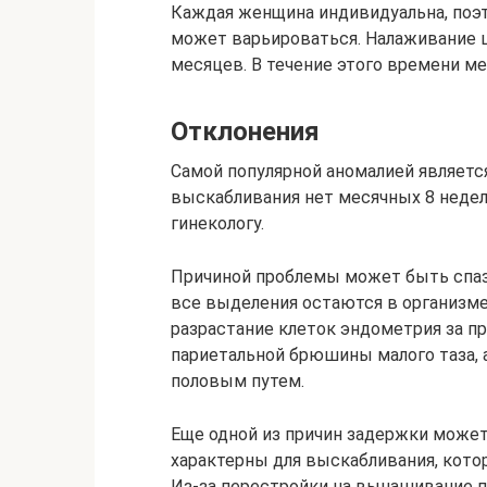
Каждая женщина индивидуальна, поэ
может варьироваться. Налаживание ци
месяцев. В течение этого времени ме
Отклонения
Самой популярной аномалией являетс
выскабливания нет месячных 8 недель
гинекологу.
Причиной проблемы может быть спазм
все выделения остаются в организме
разрастание клеток эндометрия за пр
париетальной брюшины малого таза, 
половым путем.
Еще одной из причин задержки может
характерны для выскабливания, кото
Из-за перестройки на вынашивание п