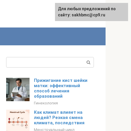
Для любых предложений по
English
сайту: sakhbmc@cp9.ru
Поиск:
Прижигание кист шейки
матки: эффективный
способ лечения
образований
Гинекология
Как климат влияет на
людей? Резкая смена
климата, последствия
Менструальный цикл