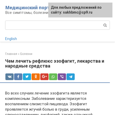
Перейти
Медицинский портал
Для любых предложений по
к
Все симптомы, болезни и их лечение
сайту: sakhbmc@cp9.ru
контенту
Поиск:
English
Главная
»
Болезни
Чем лечить рефлюкс эзофагит, лекарства и
народные средства
Во всех случаях лечение эзофагита является
комплексным. Заболевание характеризуется
воспалением слизистой пищевода. Эзофагит
проявляется жгучей болью в груди, усиленным
слюноотделением, дисфагией, также отрыжкой.