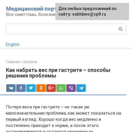
Перейти
Медицинский портал
Для любых предложений по
к
Все симптомы, болезни и их лечение
сайту: sakhbmc@cp9.ru
контенту
Поиск:
English
Главная
»
Болезни
Как набрать вес при гастрите – способы
решения проблемы
Потеря веса при гастрите – не такая уж
малозначительная проблема, как может показаться на
первый взгляд. Хорошо когда вес медленно и
постепенно приходит к норме, а после этого
останавливается и остается неизменным.