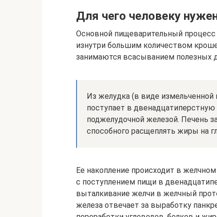
Для чего человеку нуже
Основной пищеварительный процесс 
изнутри большим количеством кроше
занимаются всасыванием полезных д
Из желудка (в виде измельченной 
поступает в двенадцатиперстную 
поджелудочной железой. Печень з
способного расщеплять жиры на г
Ее накопление происходит в желчном
с поступлением пищи в двенадцатип
выталкивание желчи в желчный прот
железа отвечает за выработку панкре
переработки углеводов, белков и жир