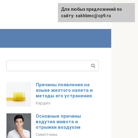
Для любых предложений по
English
сайту: sakhbmc@cp9.ru
Поиск:
Причины появления на
языке желтого налета и
методы его устранения
Кардио
Основные причины
вздутия живота и
отрыжки воздухом
Симптомы