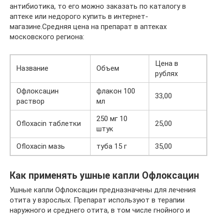
антибиотика, то его можно заказать по каталогу в
аптеке или недорого купить в интернет-
магазине.Средняя цена на препарат в аптеках
московского региона:
Цена в
Название
Объем
рублях
Офлоксацин
флакон 100
33,00
раствор
мл
250 мг 10
Ofloxacin таблетки
25,00
штук
Ofloxacin мазь
туба 15 г
35,00
Как применять ушные капли Офлоксацин
Ушные капли Офлоксацин предназначены для лечения
отита у взрослых. Препарат используют в терапии
наружного и среднего отита, в том числе гнойного и