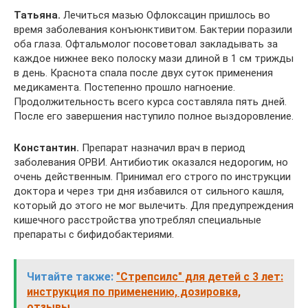
Татьяна.
Лечиться мазью Офлоксацин пришлось во
время заболевания конъюнктивитом. Бактерии поразили
оба глаза. Офтальмолог посоветовал закладывать за
каждое нижнее веко полоску мази длиной в 1 см трижды
в день. Краснота спала после двух суток применения
медикамента. Постепенно прошло нагноение.
Продолжительность всего курса составляла пять дней.
После его завершения наступило полное выздоровление.
Константин.
Препарат назначил врач в период
заболевания ОРВИ. Антибиотик оказался недорогим, но
очень действенным. Принимал его строго по инструкции
доктора и через три дня избавился от сильного кашля,
который до этого не мог вылечить. Для предупреждения
кишечного расстройства употреблял специальные
препараты с бифидобактериями.
Читайте также:
"Стрепсилс" для детей с 3 лет:
инструкция по применению, дозировка,
отзывы