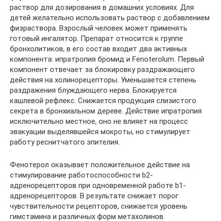
раствор для дозирования в домашних условиях. Для
детей желательно использовать раствор с добавлением
физраствора. Взрослый человек может применять
готовый ингалятор. Препарат относится к группе
бронхолитиков, в его состав входит два активных
компонента: ипратропия бромид и Fenoterolum. Первый
компонент отвечает за блокировку раздражающего
действия на холинорецепторы. Уменьшается степень
раздражения блуждающего нерва. Блокируется
кашлевой рефлекс. Снижается продукция слизистого
секрета в бронхиальном дереве. Действие ипратропия
исключительно местное, оно не влияет на процесс
эвакуации выделявшейся мокроты, но стимулирует
работу реснитчатого эпителия.
Фенотерол оказывает положительное действие на
стимулирование работоспособности b2-
адренорецепторов при одновременной работе b1-
адренорецепторов. В результате снижает порог
чувствительности рецепторов, снижается уровень
гимстамина и различных форм метахолинов.