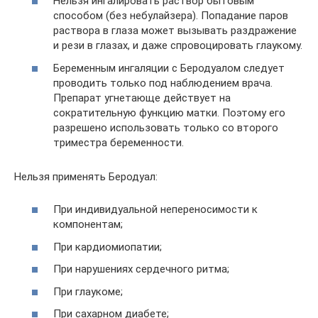
Нельзя ингалировать раствор бытовым
способом (без небулайзера). Попадание паров
раствора в глаза может вызывать раздражение
и рези в глазах, и даже спровоцировать глаукому.
Беременным ингаляции с Беродуалом следует
проводить только под наблюдением врача.
Препарат угнетающе действует на
сократительную функцию матки. Поэтому его
разрешено использовать только со второго
триместра беременности.
Нельзя применять Беродуал:
При индивидуальной непереносимости к
компонентам;
При кардиомиопатии;
При нарушениях сердечного ритма;
При глаукоме;
При сахарном диабете;