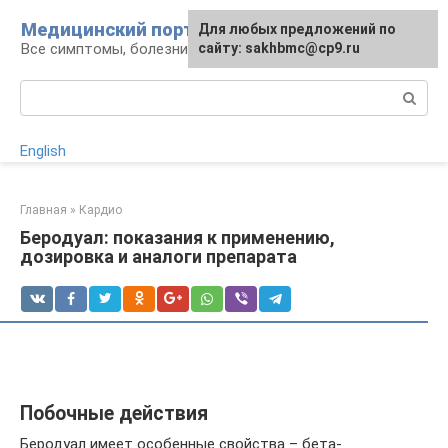
Перейти
Медицинский портал
Для любых предложений по
к
Все симптомы, болезни и их лечение
сайту: sakhbmc@cp9.ru
контенту
Поиск:
English
Главная
»
Кардио
Беродуал: показания к применению,
дозировка и аналоги препарата
Побочные действия
Беродуал имеет особенные свойства – бета-