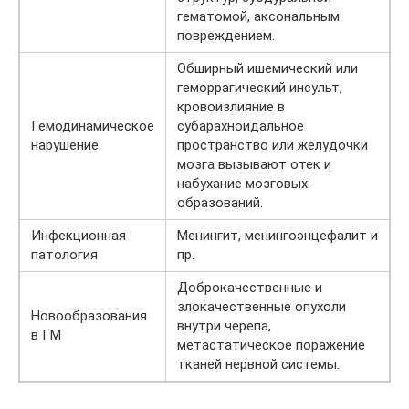
гематомой, аксональным
повреждением.
Обширный ишемический или
геморрагический инсульт,
кровоизлияние в
Гемодинамическое
субарахноидальное
нарушение
пространство или желудочки
мозга вызывают отек и
набухание мозговых
образований.
Инфекционная
Менингит, менингоэнцефалит и
патология
пр.
Доброкачественные и
злокачественные опухоли
Новообразования
внутри черепа,
в ГМ
метастатическое поражение
тканей нервной системы.