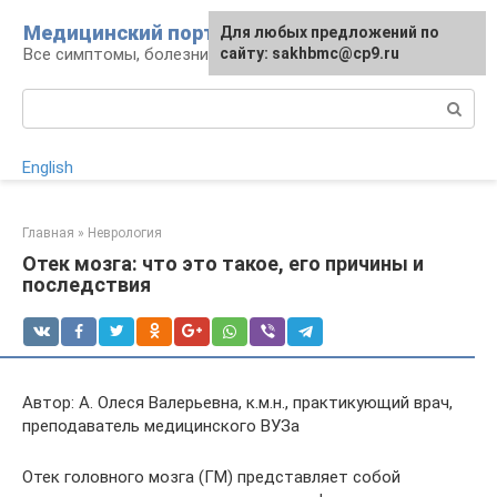
Перейти
Медицинский портал
Для любых предложений по
к
Все симптомы, болезни и их лечение
сайту: sakhbmc@cp9.ru
контенту
Поиск:
English
Главная
»
Неврология
Отек мозга: что это такое, его причины и
последствия
Автор: А. Олеся Валерьевна, к.м.н., практикующий врач,
преподаватель медицинского ВУЗа
Отек головного мозга (ГМ) представляет собой