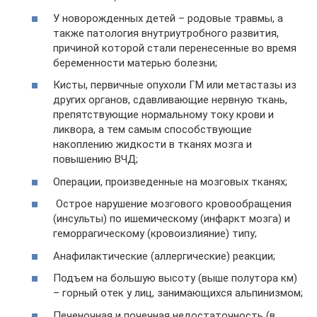
У новорожденных детей – родовые травмы, а
также патология внутриутробного развития,
причиной которой стали перенесенные во время
беременности матерью болезни;
Кисты, первичные опухоли ГМ или метастазы из
других органов, сдавливающие нервную ткань,
препятствующие нормальному току крови и
ликвора, а тем самым способствующие
накоплению жидкости в тканях мозга и
повышению ВЧД;
Операции, произведенные на мозговых тканях;
Острое нарушение мозгового кровообращения
(инсульты) по ишемическому (инфаркт мозга) и
геморрагическому (кровоизлияние) типу;
Анафилактические (аллергические) реакции;
Подъем на большую высоту (выше полутора км)
– горный отек у лиц, занимающихся альпинизмом;
Печеночная и почечная недостаточность (в