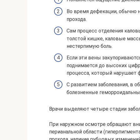
Во время дефекации, обычно н
прохода.
Сам процесс отделения каловы
толстой кишке, каловые масс
нестерпимую боль.
Если эти вены закупориваются
поднимается до высоких цифр
процесса, который нарушает 
С развитием заболевания, в о
болезненные геморроидальные
Врачи выделяют четыре стадии забол
При наружном осмотре обращают вн
перианальной области (гиперпигментац
прохода, наличие рубцовых изменени