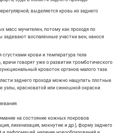
ерегулярной, выделяется кровь из заднего
х масс мучителен, потому как проходя по
ы задевают воспалённые участки вен, нанося
 сгустками крови и температура тела
, врачи говорят уже о развитии тромботического
функциональный кровоток органов малого таза.
бласти заднего прохода можно нащупать плотные
 узлы, красноватой или синюшной окраски.
евания.
имание на состояние кожных покровов
ия, лихенизация, мокнутие и др.), форму заднего
й и деформаций, наличие новообразований и