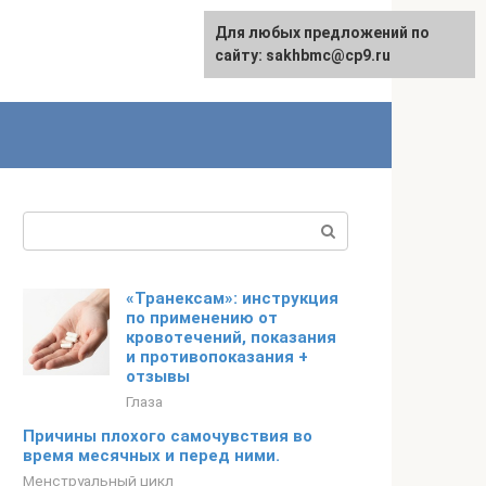
Для любых предложений по
English
сайту: sakhbmc@cp9.ru
Поиск:
«Транексам»: инструкция
по применению от
кровотечений, показания
и противопоказания +
отзывы
Глаза
Причины плохого самочувствия во
время месячных и перед ними.
Менструальный цикл