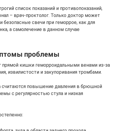
рогий список показаний и противопоказаний,
нал – врач-проктолог. Только доктор может
безопасные свечи при геморрое, как для
нка, а самолечение в данном случае
имптомы проблемы
г прямой кишки геморроидальными венами из-за
ия, извилистости и закупоривания тромбами.
а считаются повышение давления в брюшной
лемы с регулярностью стула и низкая
остепенно:
рта, зуда в области заднего прохода.