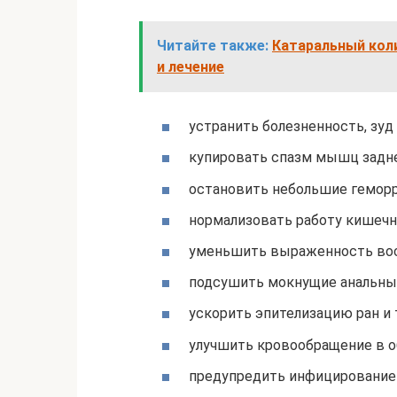
Читайте также:
Катаральный кол
и лечение
устранить болезненность, зуд
купировать спазм мышц задне
остановить небольшие геморр
нормализовать работу кишечн
уменьшить выраженность восп
подсушить мокнущие анальны
ускорить эпителизацию ран и 
улучшить кровообращение в о
предупредить инфицирование 