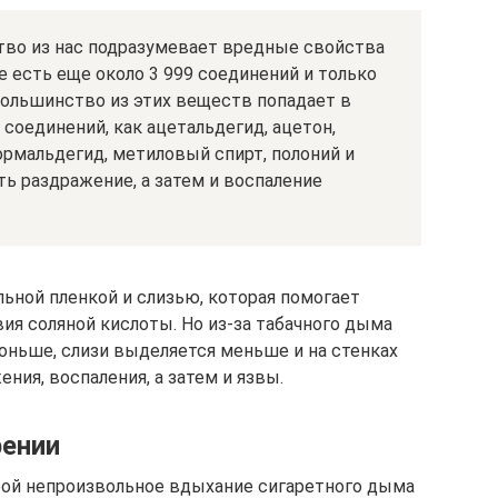
ство из нас подразумевает вредные свойства
е есть еще около 3 999 соединений и только
Большинство из этих веществ попадает в
 соединений, как ацетальдегид, ацетон,
ормальдегид, метиловый спирт, полоний и
ь раздражение, а затем и воспаление
ьной пленкой и слизью, которая помогает
ия соляной кислоты. Но из-за табачного дыма
оньше, слизи выделяется меньше и на стенках
ния, воспаления, а затем и язвы.
рении
бой непроизвольное вдыхание сигаретного дыма