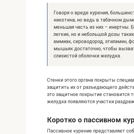
Говоря о вреде курения, большин
никотина, но ведь в табачном дым
меньшая часть из них – инертны. 
легкие, но и небольшой дозы таких
аммиак, сероводород, этиламин, ф
мышьяк достаточно, чтобы вызват
слизистой оболочки желудка.
Стенки этого органа покрыты специал
защитить их от разъедающего действ
это защитное покрытие становится т
желудка появляются участки раздраже
Коротко о пассивном ку
Пассивное курение представляет со