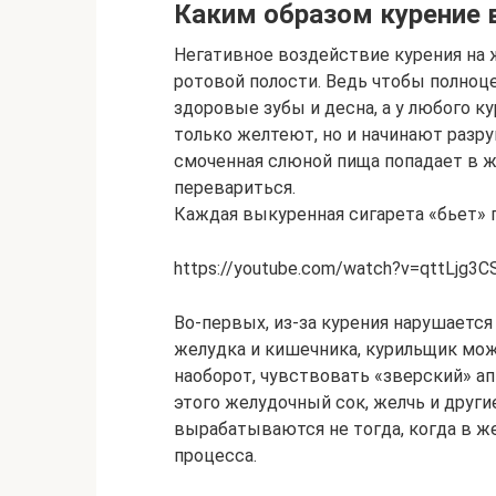
Каким образом курение 
Негативное воздействие курения на 
ротовой полости. Ведь чтобы полно
здоровые зубы и десна, а у любого ку
только желтеют, но и начинают разр
смоченная слюной пища попадает в ж
перевариться.
Каждая выкуренная сигарета «бьет» п
https://youtube.com/watch?v=qttLjg3C
Во-первых, из-за курения нарушается
желудка и кишечника, курильщик мож
наоборот, чувствовать «зверский» ап
этого желудочный сок, желчь и друг
вырабатываются не тогда, когда в же
процесса.