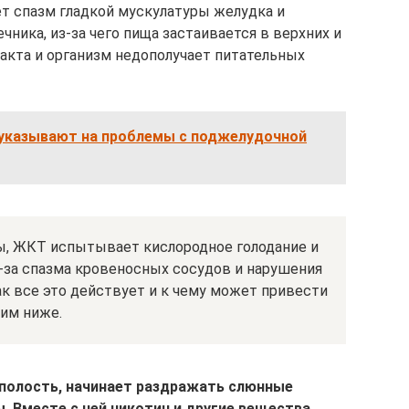
т спазм гладкой мускулатуры желудка и
ика, из-за чего пища застаивается в верхних и
акта и организм недополучает питательных
указывают на проблемы с поджелудочной
аны, ЖКТ испытывает кислородное голодание и
-за спазма кровеносных сосудов и нарушения
к все это действует и к чему может привести
рим ниже.
 полость, начинает раздражать слюнные
. Вместе с ней никотин и другие вещества,