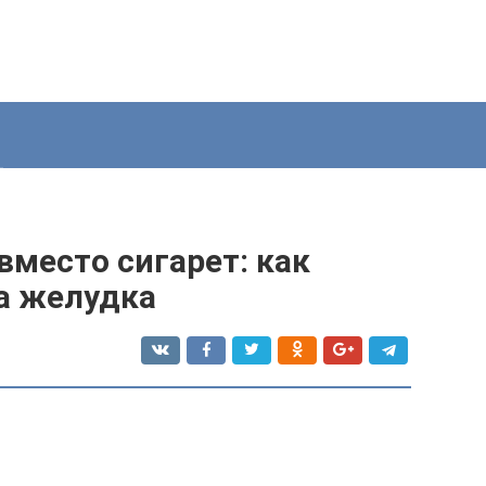
место сигарет: как
а желудка