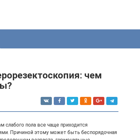
ерорезектоскопия: чем
ры?
м слабого пола все чаще приходится
ями. Причиной этому может быть беспорядочная
определенном возрасте, гормональные