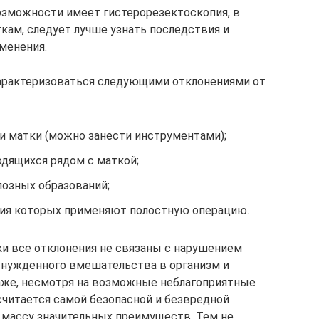
возможности имеет гистерорезектоскопия, в
кам, следует лучше узнать последствия и
менения.
арактеризоваться следующими отклонениями от
и матки (можно занести инструментами);
одящихся рядом с маткой;
озных образований;
ния которых применяют полостную операцию.
и все отклонения не связаны с нарушением
ынужденного вмешательства в организм и
аже, несмотря на возможные неблагоприятные
считается самой безопасной и безвредной
 массу значительных преимуществ. Тем не