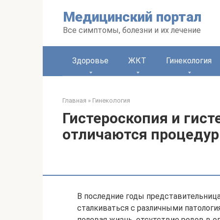
Перейти
Медицинский портал
к
контенту
Все симптомы, болезни и их лечение
Здоровье
ЖКТ
Гинекология
Главная
»
Гинекология
Гистероскопия и гист
отличаются процеду
В последние годы представительница
сталкиваться с различными патологи
половая жизнь, отсутствие родов в 