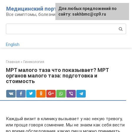
Перейти
Медицинский портал
Для любых предложений по
к
Все симптомы, болезни и их лечение
сайту: sakhbmc@cp9.ru
контенту
Поиск:
English
Главная
»
Гинекология
МРТ малого таза что показывает? МРТ
органов малого таза: подготовка и
стоимость
Каждый визит в клинику вызывает у нас некую тревогу,
или проще говоря сомнение. Мы не знаем как себя вести
во время обследования, какую пищу можно принимать