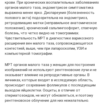
крови. При хронических воспалительных заболеваниях
органов малого таза, эндометриозе симптоматика
выражена менее ярко. Диспареуния (болезненность
полового акта) подозрительна на эндометриоз,
ретродевиацию матки (неправильное анатомическое
положение), хронический сальпингоофорит, спаечную
болезнь, что четко видно на томограммах.
Чувствительность МРТ в диагностике варикозного
расширения вен малого таза, сопровождающегося
конгестией, выше, чем при лапароскопии, УЗИ и
компьютерной томографии.
МРТ органов малого таза у женщин для построения
изображений не используют рентгеновские лучи и не
оказывает влияние на репродуктивные органы. В
яичниках, которые входят в исследуемую область,
происходит созревание фолликулов с последующим
выходом яйцеклетки. Ооциты, в отличие от
сперматозоидов, не могут обновляться, и поэтому
рентгеновское облучение для них нежелательно.